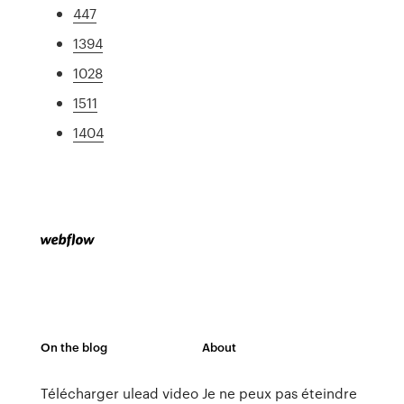
447
1394
1028
1511
1404
On the blog
About
Télécharger ulead video
Je ne peux pas éteindre