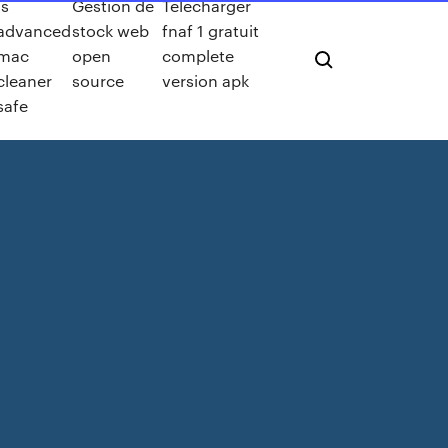
Is
Gestion de
Télécharger
advanced
stock web
fnaf 1 gratuit
mac
open
complete
cleaner
source
version apk
safe